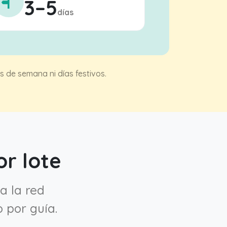
3–5
días
 de semana ni días festivos.
r lote
a la red
 por guía.