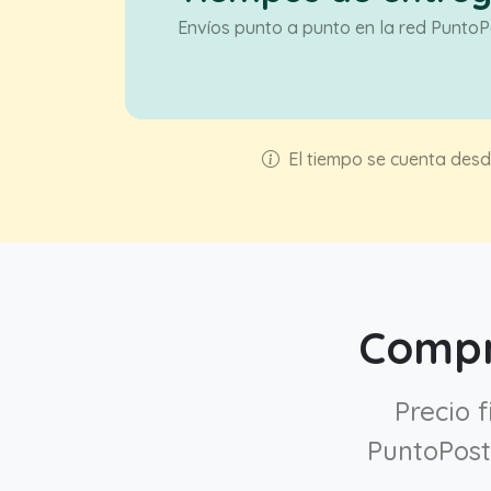
Envíos punto a punto en la red PuntoP
El tiempo se cuenta desde
Compr
Precio 
PuntoPost